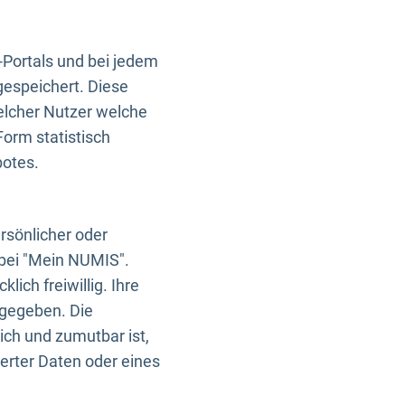
-Portals und bei jedem
gespeichert. Diese
elcher Nutzer welche
Form statistisch
botes.
rsönlicher oder
 bei "Mein NUMIS".
ich freiwillig. Ihre
rgegeben. Die
ich und zumutbar ist,
rter Daten oder eines