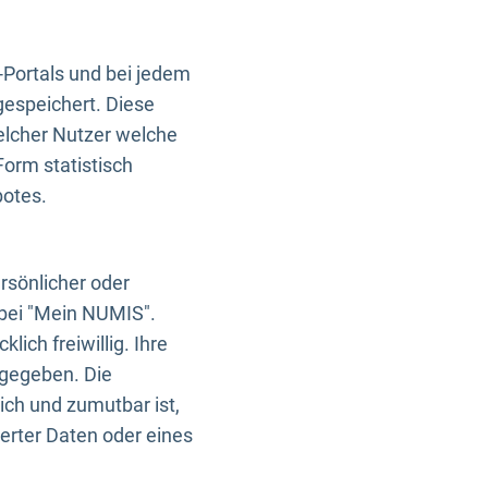
-Portals und bei jedem
gespeichert. Diese
elcher Nutzer welche
Form statistisch
botes.
rsönlicher oder
 bei "Mein NUMIS".
ich freiwillig. Ihre
rgegeben. Die
ich und zumutbar ist,
rter Daten oder eines