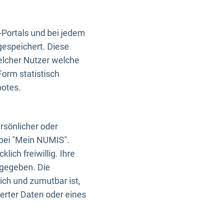
-Portals und bei jedem
gespeichert. Diese
elcher Nutzer welche
Form statistisch
botes.
rsönlicher oder
 bei "Mein NUMIS".
ich freiwillig. Ihre
rgegeben. Die
ich und zumutbar ist,
rter Daten oder eines