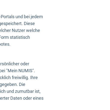
-Portals und bei jedem
gespeichert. Diese
elcher Nutzer welche
Form statistisch
botes.
rsönlicher oder
 bei "Mein NUMIS".
ich freiwillig. Ihre
rgegeben. Die
ich und zumutbar ist,
rter Daten oder eines