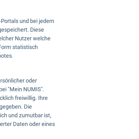
-Portals und bei jedem
gespeichert. Diese
elcher Nutzer welche
Form statistisch
botes.
rsönlicher oder
 bei "Mein NUMIS".
ich freiwillig. Ihre
rgegeben. Die
ich und zumutbar ist,
rter Daten oder eines