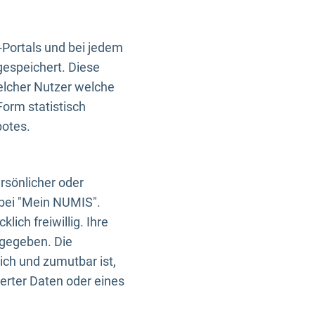
-Portals und bei jedem
gespeichert. Diese
elcher Nutzer welche
Form statistisch
botes.
rsönlicher oder
 bei "Mein NUMIS".
ich freiwillig. Ihre
rgegeben. Die
ich und zumutbar ist,
rter Daten oder eines