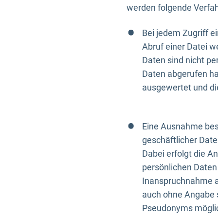
werden folgende Verfah
Bei jedem Zugriff 
Abruf einer Datei w
Daten sind nicht p
Daten abgerufen hat
ausgewertet und di
Eine Ausnahme best
geschäftlicher Date
Dabei erfolgt die A
persönlichen Daten 
Inanspruchnahme all
auch ohne Angabe s
Pseudonyms mögli