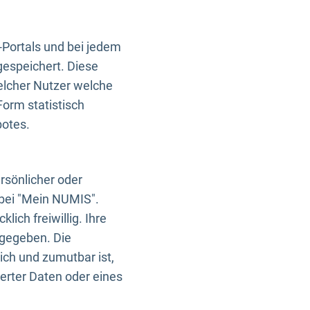
-Portals und bei jedem
gespeichert. Diese
elcher Nutzer welche
Form statistisch
botes.
rsönlicher oder
 bei "Mein NUMIS".
ich freiwillig. Ihre
rgegeben. Die
ich und zumutbar ist,
rter Daten oder eines