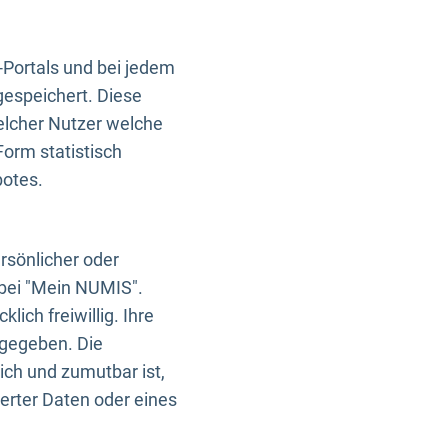
-Portals und bei jedem
gespeichert. Diese
elcher Nutzer welche
Form statistisch
botes.
rsönlicher oder
 bei "Mein NUMIS".
ich freiwillig. Ihre
rgegeben. Die
ich und zumutbar ist,
rter Daten oder eines