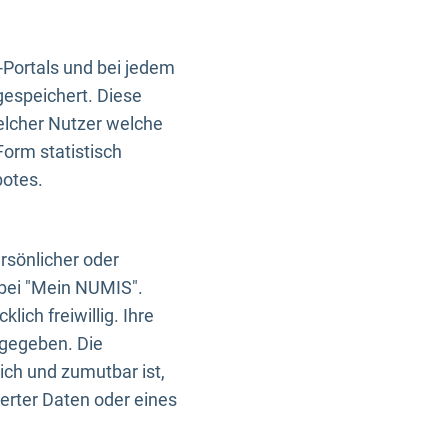
-Portals und bei jedem
gespeichert. Diese
elcher Nutzer welche
Form statistisch
botes.
rsönlicher oder
 bei "Mein NUMIS".
ich freiwillig. Ihre
rgegeben. Die
ich und zumutbar ist,
rter Daten oder eines