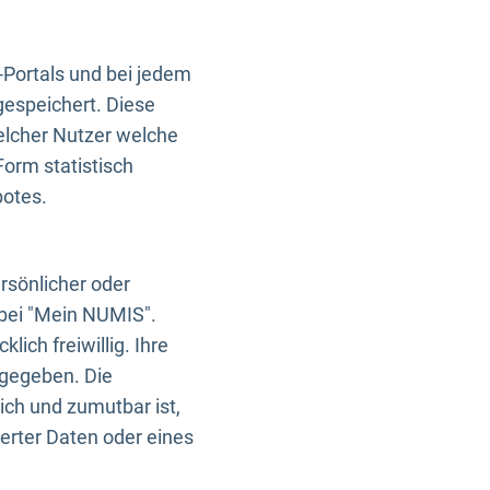
-Portals und bei jedem
gespeichert. Diese
elcher Nutzer welche
Form statistisch
botes.
rsönlicher oder
 bei "Mein NUMIS".
ich freiwillig. Ihre
rgegeben. Die
ich und zumutbar ist,
rter Daten oder eines