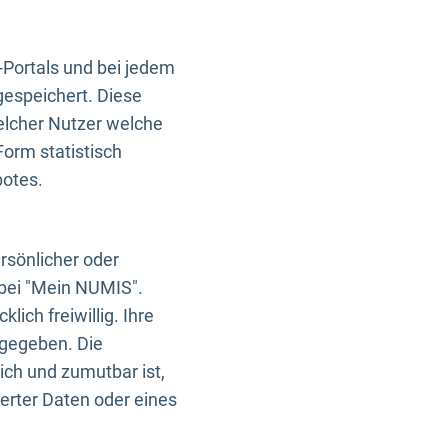
-Portals und bei jedem
gespeichert. Diese
elcher Nutzer welche
Form statistisch
botes.
rsönlicher oder
 bei "Mein NUMIS".
ich freiwillig. Ihre
rgegeben. Die
ich und zumutbar ist,
rter Daten oder eines