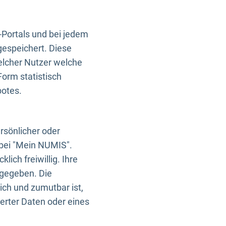
-Portals und bei jedem
gespeichert. Diese
elcher Nutzer welche
Form statistisch
botes.
rsönlicher oder
 bei "Mein NUMIS".
ich freiwillig. Ihre
rgegeben. Die
ich und zumutbar ist,
rter Daten oder eines