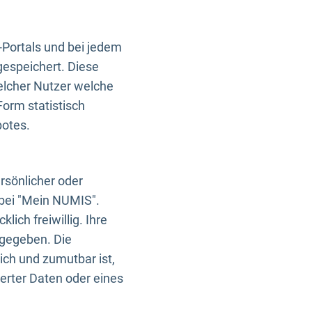
-Portals und bei jedem
gespeichert. Diese
elcher Nutzer welche
Form statistisch
botes.
rsönlicher oder
 bei "Mein NUMIS".
ich freiwillig. Ihre
rgegeben. Die
ich und zumutbar ist,
rter Daten oder eines