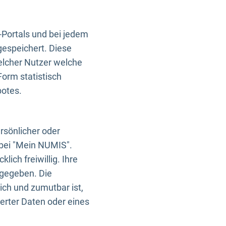
-Portals und bei jedem
gespeichert. Diese
elcher Nutzer welche
Form statistisch
botes.
rsönlicher oder
 bei "Mein NUMIS".
ich freiwillig. Ihre
rgegeben. Die
ich und zumutbar ist,
rter Daten oder eines