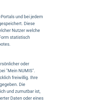
-Portals und bei jedem
gespeichert. Diese
elcher Nutzer welche
Form statistisch
botes.
rsönlicher oder
 bei "Mein NUMIS".
ich freiwillig. Ihre
rgegeben. Die
ich und zumutbar ist,
rter Daten oder eines