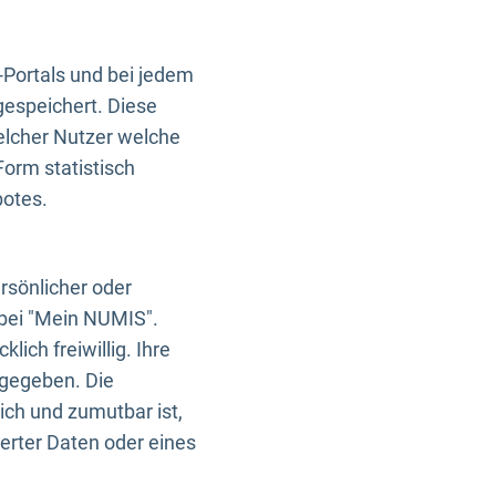
-Portals und bei jedem
gespeichert. Diese
elcher Nutzer welche
Form statistisch
botes.
rsönlicher oder
 bei "Mein NUMIS".
ich freiwillig. Ihre
rgegeben. Die
ich und zumutbar ist,
rter Daten oder eines