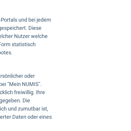
-Portals und bei jedem
gespeichert. Diese
elcher Nutzer welche
Form statistisch
botes.
rsönlicher oder
 bei "Mein NUMIS".
ich freiwillig. Ihre
rgegeben. Die
ich und zumutbar ist,
rter Daten oder eines