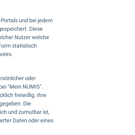
-Portals und bei jedem
gespeichert. Diese
elcher Nutzer welche
Form statistisch
botes.
rsönlicher oder
 bei "Mein NUMIS".
ich freiwillig. Ihre
rgegeben. Die
ich und zumutbar ist,
rter Daten oder eines