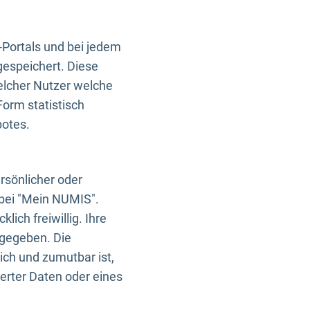
-Portals und bei jedem
gespeichert. Diese
elcher Nutzer welche
Form statistisch
botes.
rsönlicher oder
 bei "Mein NUMIS".
ich freiwillig. Ihre
rgegeben. Die
ich und zumutbar ist,
rter Daten oder eines