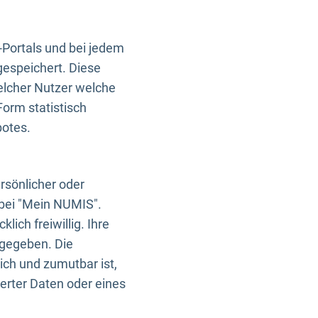
-Portals und bei jedem
gespeichert. Diese
elcher Nutzer welche
Form statistisch
botes.
rsönlicher oder
 bei "Mein NUMIS".
ich freiwillig. Ihre
rgegeben. Die
ich und zumutbar ist,
rter Daten oder eines