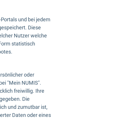
-Portals und bei jedem
gespeichert. Diese
elcher Nutzer welche
Form statistisch
botes.
rsönlicher oder
 bei "Mein NUMIS".
ich freiwillig. Ihre
rgegeben. Die
ich und zumutbar ist,
rter Daten oder eines