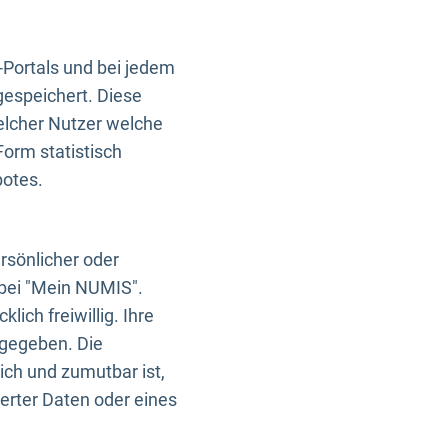
-Portals und bei jedem
gespeichert. Diese
elcher Nutzer welche
Form statistisch
botes.
rsönlicher oder
 bei "Mein NUMIS".
ich freiwillig. Ihre
rgegeben. Die
ich und zumutbar ist,
rter Daten oder eines