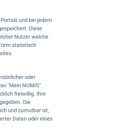
-Portals und bei jedem
gespeichert. Diese
elcher Nutzer welche
Form statistisch
botes.
rsönlicher oder
 bei "Mein NUMIS".
ich freiwillig. Ihre
rgegeben. Die
ich und zumutbar ist,
rter Daten oder eines