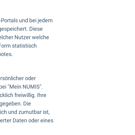
-Portals und bei jedem
gespeichert. Diese
elcher Nutzer welche
Form statistisch
botes.
rsönlicher oder
 bei "Mein NUMIS".
ich freiwillig. Ihre
rgegeben. Die
ich und zumutbar ist,
rter Daten oder eines