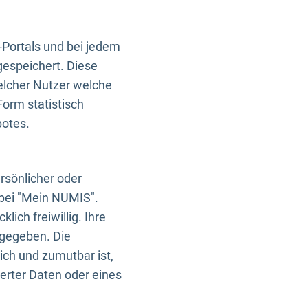
-Portals und bei jedem
gespeichert. Diese
elcher Nutzer welche
Form statistisch
botes.
rsönlicher oder
 bei "Mein NUMIS".
ich freiwillig. Ihre
rgegeben. Die
ich und zumutbar ist,
rter Daten oder eines