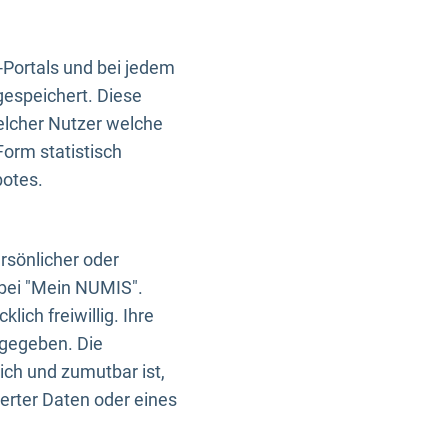
-Portals und bei jedem
gespeichert. Diese
elcher Nutzer welche
Form statistisch
botes.
rsönlicher oder
 bei "Mein NUMIS".
ich freiwillig. Ihre
rgegeben. Die
ich und zumutbar ist,
rter Daten oder eines