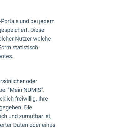
-Portals und bei jedem
gespeichert. Diese
elcher Nutzer welche
Form statistisch
botes.
rsönlicher oder
 bei "Mein NUMIS".
ich freiwillig. Ihre
rgegeben. Die
ich und zumutbar ist,
rter Daten oder eines