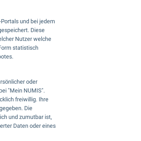
-Portals und bei jedem
gespeichert. Diese
elcher Nutzer welche
Form statistisch
botes.
rsönlicher oder
 bei "Mein NUMIS".
ich freiwillig. Ihre
rgegeben. Die
ich und zumutbar ist,
rter Daten oder eines