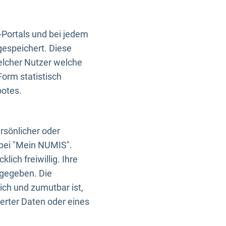
-Portals und bei jedem
gespeichert. Diese
elcher Nutzer welche
Form statistisch
botes.
rsönlicher oder
 bei "Mein NUMIS".
ich freiwillig. Ihre
rgegeben. Die
ich und zumutbar ist,
rter Daten oder eines