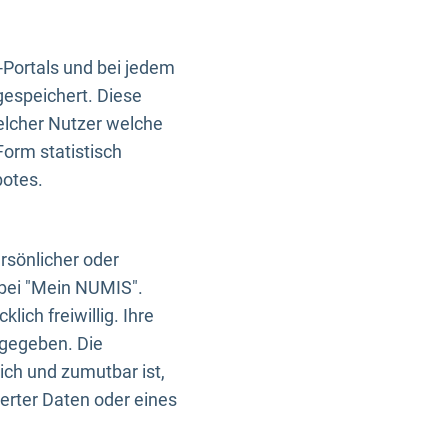
-Portals und bei jedem
gespeichert. Diese
elcher Nutzer welche
Form statistisch
botes.
rsönlicher oder
 bei "Mein NUMIS".
ich freiwillig. Ihre
rgegeben. Die
ich und zumutbar ist,
rter Daten oder eines