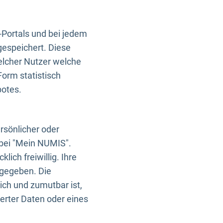
-Portals und bei jedem
gespeichert. Diese
elcher Nutzer welche
Form statistisch
botes.
rsönlicher oder
 bei "Mein NUMIS".
ich freiwillig. Ihre
rgegeben. Die
ich und zumutbar ist,
rter Daten oder eines