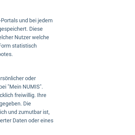
-Portals und bei jedem
gespeichert. Diese
elcher Nutzer welche
Form statistisch
botes.
rsönlicher oder
 bei "Mein NUMIS".
ich freiwillig. Ihre
rgegeben. Die
ich und zumutbar ist,
rter Daten oder eines