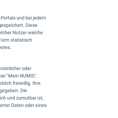
-Portals und bei jedem
gespeichert. Diese
elcher Nutzer welche
Form statistisch
botes.
rsönlicher oder
 bei "Mein NUMIS".
ich freiwillig. Ihre
rgegeben. Die
ich und zumutbar ist,
rter Daten oder eines