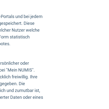
-Portals und bei jedem
gespeichert. Diese
elcher Nutzer welche
Form statistisch
botes.
rsönlicher oder
 bei "Mein NUMIS".
ich freiwillig. Ihre
rgegeben. Die
ich und zumutbar ist,
rter Daten oder eines