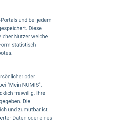
-Portals und bei jedem
gespeichert. Diese
elcher Nutzer welche
Form statistisch
botes.
rsönlicher oder
 bei "Mein NUMIS".
ich freiwillig. Ihre
rgegeben. Die
ich und zumutbar ist,
rter Daten oder eines