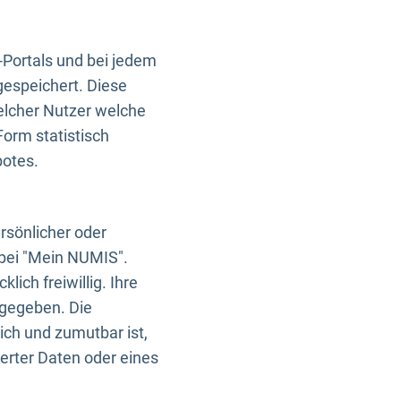
-Portals und bei jedem
gespeichert. Diese
elcher Nutzer welche
Form statistisch
botes.
rsönlicher oder
 bei "Mein NUMIS".
ich freiwillig. Ihre
rgegeben. Die
ich und zumutbar ist,
rter Daten oder eines