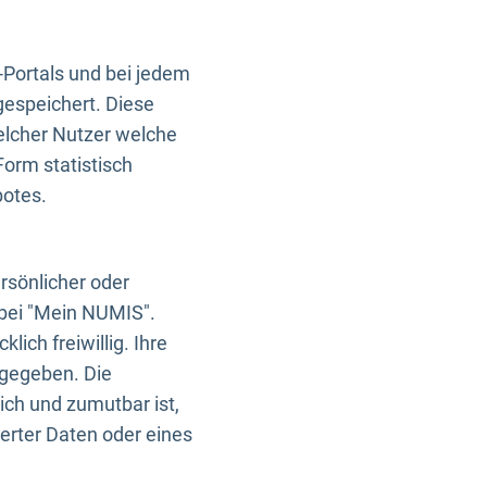
-Portals und bei jedem
gespeichert. Diese
elcher Nutzer welche
Form statistisch
botes.
rsönlicher oder
 bei "Mein NUMIS".
ich freiwillig. Ihre
rgegeben. Die
ich und zumutbar ist,
rter Daten oder eines