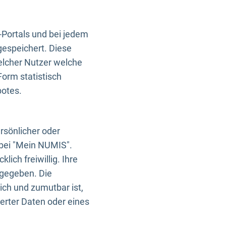
-Portals und bei jedem
gespeichert. Diese
elcher Nutzer welche
Form statistisch
botes.
rsönlicher oder
 bei "Mein NUMIS".
ich freiwillig. Ihre
rgegeben. Die
ich und zumutbar ist,
rter Daten oder eines