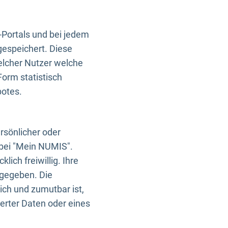
-Portals und bei jedem
gespeichert. Diese
elcher Nutzer welche
Form statistisch
botes.
rsönlicher oder
 bei "Mein NUMIS".
ich freiwillig. Ihre
rgegeben. Die
ich und zumutbar ist,
rter Daten oder eines