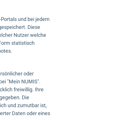
-Portals und bei jedem
gespeichert. Diese
elcher Nutzer welche
Form statistisch
botes.
rsönlicher oder
 bei "Mein NUMIS".
ich freiwillig. Ihre
rgegeben. Die
ich und zumutbar ist,
rter Daten oder eines