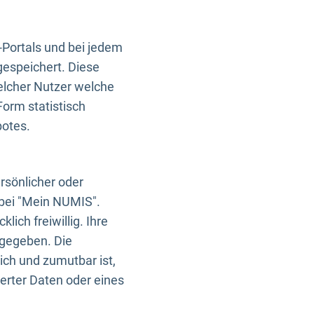
-Portals und bei jedem
gespeichert. Diese
elcher Nutzer welche
Form statistisch
botes.
rsönlicher oder
 bei "Mein NUMIS".
ich freiwillig. Ihre
rgegeben. Die
ich und zumutbar ist,
rter Daten oder eines