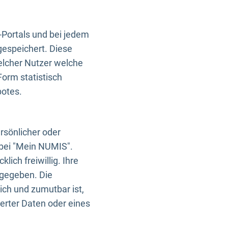
-Portals und bei jedem
gespeichert. Diese
elcher Nutzer welche
Form statistisch
botes.
rsönlicher oder
 bei "Mein NUMIS".
ich freiwillig. Ihre
rgegeben. Die
ich und zumutbar ist,
rter Daten oder eines