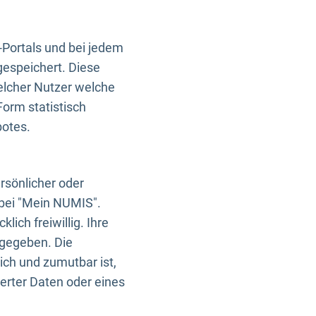
-Portals und bei jedem
gespeichert. Diese
elcher Nutzer welche
Form statistisch
botes.
rsönlicher oder
 bei "Mein NUMIS".
ich freiwillig. Ihre
rgegeben. Die
ich und zumutbar ist,
rter Daten oder eines