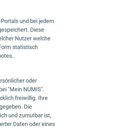
-Portals und bei jedem
gespeichert. Diese
elcher Nutzer welche
Form statistisch
botes.
rsönlicher oder
 bei "Mein NUMIS".
ich freiwillig. Ihre
rgegeben. Die
ich und zumutbar ist,
rter Daten oder eines