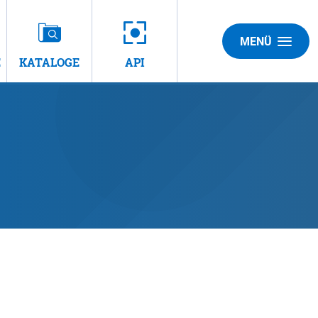
MENÜ
E
KATALOGE
API