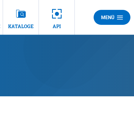
MENÜ
E
KATALOGE
API