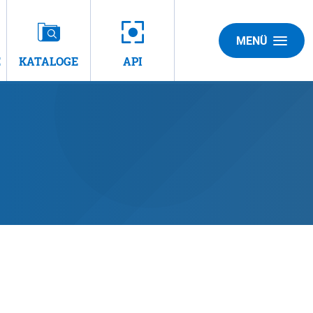
MENÜ
E
KATALOGE
API