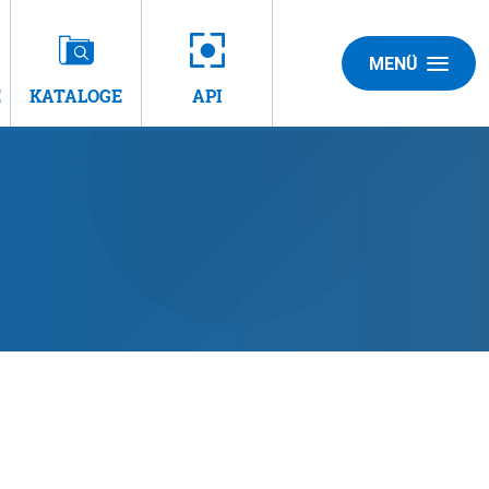
MENÜ
E
KATALOGE
API