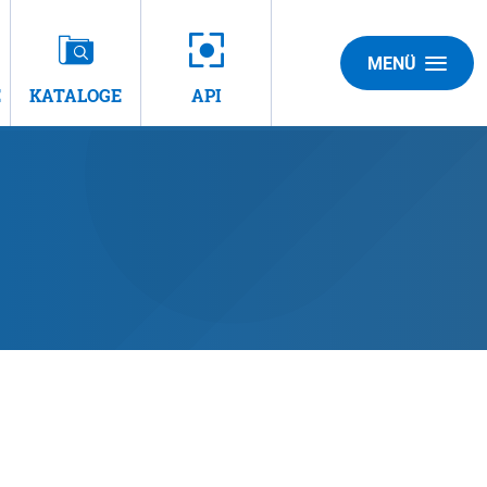
MENÜ
E
KATALOGE
API